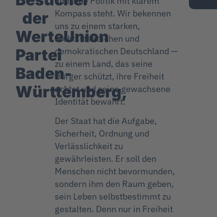
und eine Politik mit klarem
Kompass steht. Wir bekennen
der
uns zu einem starken,
WerteUnion
rechtsstaatlichen und
Partei
demokratischen Deutschland —
zu einem Land, das seine
Baden-
Bürger schützt, ihre Freiheit
Württemberg,
achtet und seine gewachsene
Identität bewahrt.
Der Staat hat die Aufgabe,
Sicherheit, Ordnung und
Verlässlichkeit zu
gewährleisten. Er soll den
Menschen nicht bevormunden,
sondern ihm den Raum geben,
sein Leben selbstbestimmt zu
gestalten. Denn nur in Freiheit