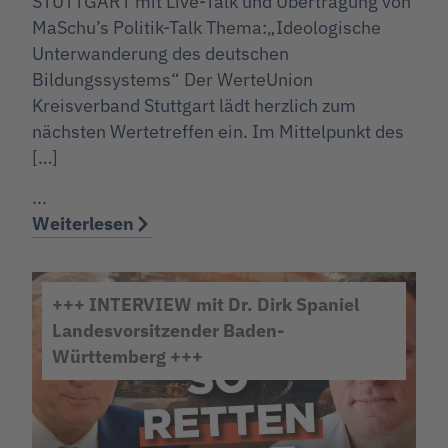
STUTTGART mit Live-Talk und Übertragung von
MaSchu’s Politik-Talk Thema:„Ideologische
Unterwanderung des deutschen
Bildungssystems“ Der WerteUnion
Kreisverband Stuttgart lädt herzlich zum
nächsten Wertetreffen ein. Im Mittelpunkt des
[…]
...
Weiterlesen
+++ INTERVIEW mit Dr. Dirk Spaniel
Landesvorsitzender Baden-
Württemberg +++