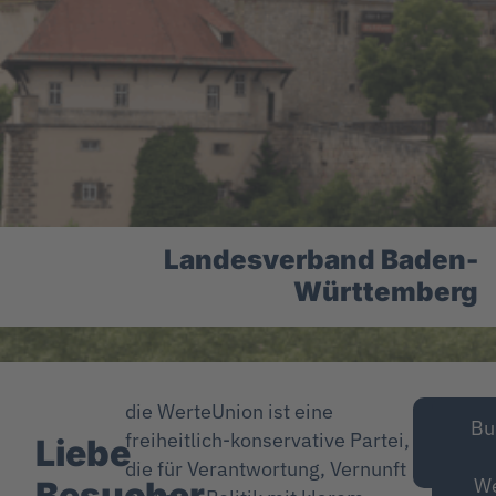
Landesverband Baden-
Württemberg
die WerteUnion ist eine
Mitg
Bu
freiheitlich-konservative Partei,
Liebe
wer
die für Verantwortung, Vernunft
We
Besucher