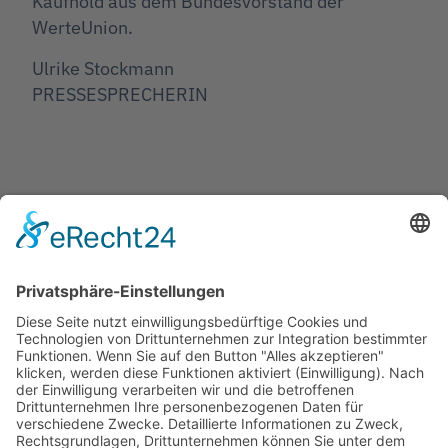
Kaufhold aus dem Bundesvorstand der
WerteUnion.
Ulrike Stockmann
PRESSESPRECHERIN
Jetzt teilen
Facebook
Twitter
LinkedIn
Pinterest
WhatsApp
Telegram
XING
Email