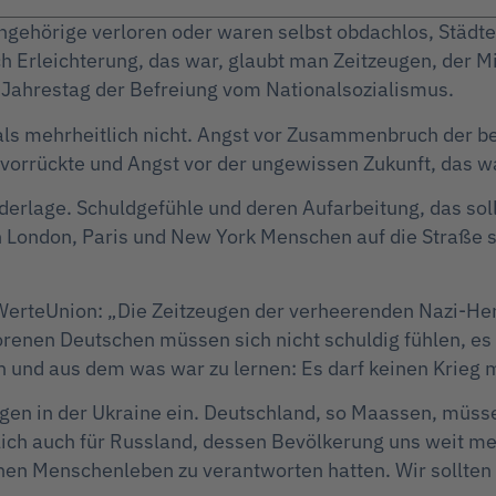
 Angehörige verloren oder waren selbst obdachlos, Städ
h Erleichterung, das war, glaubt man Zeitzeugen, der Mi
. Jahrestag der Befreiung vom Nationalsozialismus.
ls mehrheitlich nicht. Angst vor Zusammenbruch der b
 vorrückte und Angst vor der ungewissen Zukunft, das w
iederlage. Schuldgefühle und deren Aufarbeitung, das so
 London, Paris und New York Menschen auf die Straße s
erteUnion: „Die Zeitzeugen der verheerenden Nazi-Herr
enen Deutschen müssen sich nicht schuldig fühlen, es g
en und aus dem was war zu lernen: Es darf keinen Krieg
gen in der Ukraine ein. Deutschland, so Maassen, müsse
lich auch für Russland, dessen Bevölkerung uns weit me
onen Menschenleben zu verantworten hatten. Wir sollte