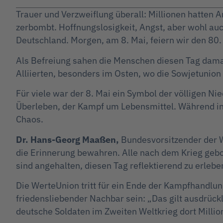
Trauer und Verzweiflung überall: Millionen hatten
zerbombt. Hoffnungslosigkeit, Angst, aber wohl auc
Deutschland. Morgen, am 8. Mai, feiern wir den 80
Als Befreiung sahen die Menschen diesen Tag dama
Alliierten, besonders im Osten, wo die Sowjetunion
Für viele war der 8. Mai ein Symbol der völligen N
Überleben, der Kampf um Lebensmittel. Während in
Chaos.
Dr. Hans-Georg Maaßen,
Bundesvorsitzender der W
die Erinnerung bewahren. Alle nach dem Krieg gebor
sind angehalten, diesen Tag reflektierend zu erleb
Die WerteUnion tritt für ein Ende der Kampfhandlun
friedensliebender Nachbar sein: „Das gilt ausdrück
deutsche Soldaten im Zweiten Weltkrieg dort Milli