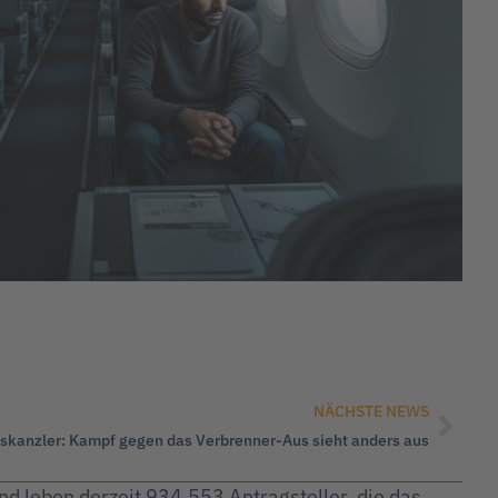
NÄCHSTE NEWS
skanzler: Kampf gegen das Verbrenner-Aus sieht anders aus
nd leben derzeit 934.553 Antragsteller, die das