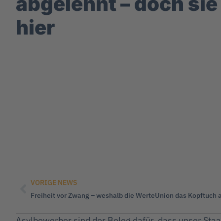
abgelehnt – doch sie
hier
VORIGE NEWS
Freiheit vor Zwang – weshalb die WerteUnion das Kopftuch 
Asylbewerber sind der Beleg dafür, dass unser Staat