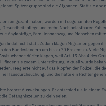
lehnt. Spitzengruppe sind die Afghanen. Statt sie abzus
lsystem eingezahlt haben, werden mit sogenannten Rege
g, Gesundheitspflege und mehr. Nach belastbaren Zahle
neue Asylanträge, Familiennachzug und Menschen mit 
en findet nicht statt. Zudem klagen Migranten gegen ih
n den Bundesländern um bis zu 70 Prozent zu. Viele Mi
Asylsuchende dürfen klagen, weil Art. 19 Abs.4 des Gr
yl“ finden sie zudem Unterstützung. Aktuell wurde bekan
den, reagierte nicht auf das Klopfen der Polizei, die da
eine Hausdurchsuchung, und die hätte ein Richter gen
te bremst Ausweisungen. Er entschied u.a.in einem Fall
die Gefängniszellen zu klein seien.
sregierung, die Grenzen konsequent schützen wollte, 