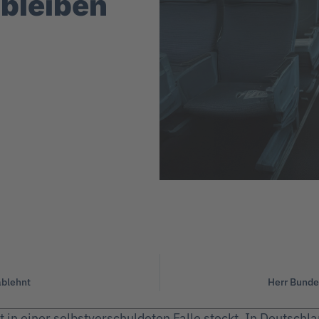
 bleiben
ablehnt
Herr Bunde
 in einer selbstverschuldeten Falle steckt. In Deutschla