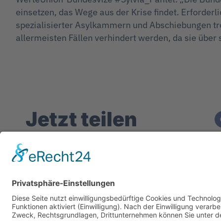
einsetzen, das Wege aus der Krise findet. Erforder
spezialisierter Asylkammern und Abschiebungen tro
allermeisten Fällen verhindert werden, da sie über s
Jetzt teilen