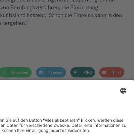
 von Berufungsverfahren, die Einrichtung
unftsland besteht. Schon die Einreise kann in den
weitergehen.“
WhatsApp
Telegram
XING
Email
KONTAKT
DATENSCHUTZHINWEIS
IMPRESSUM