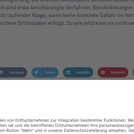
lich sind etwa beschleunigte Verfahren, Beschränkungen
tz laufender Klage, wenn keine konkrete Gefahr im Herk
ichere Drittstaaten erfolgt. So wie jetzt kann es nicht 
Facebook
Twitter
LinkedIn
Pinterest