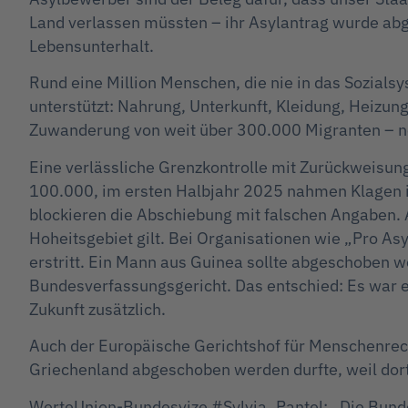
Land verlassen müssten – ihr Asylantrag wurde abge
Lebensunterhalt.
Rund eine Million Menschen, die nie in das Sozia
unterstützt: Nahrung, Unterkunft, Kleidung, Heizun
Zuwanderung von weit über 300.000 Migranten – 
Eine verlässliche Grenzkontrolle mit Zurückweisung
100.000, im ersten Halbjahr 2025 nahmen Klagen i
blockieren die Abschiebung mit falschen Angaben. 
Hoheitsgebiet gilt. Bei Organisationen wie „Pro As
erstritt. Ein Mann aus Guinea sollte abgeschoben wer
Bundesverfassungsgericht. Das entschied: Es war 
Zukunft zusätzlich.
Auch der Europäische Gerichtshof für Menschenrech
Griechenland abgeschoben werden durfte, weil dort 
WerteUnion-Bundesvize #Sylvia_Pantel: „Die Bunde