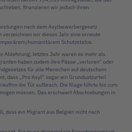
chieben, finanzieren wir jedoch ihren
lleistungen nach dem Asylbewerbergesetz
n verzeichnen wir dieses Jahr eine erneute
temporärem/humanitärem Schutzstatus.
re Ablehnung, letztes Jahr waren es mehr als
granten haben zudem ihre Pässe „verloren“ oder
undgesetzes für alle Menschen auf deutschem
nt, dass „Pro Asyl“ sogar ein Grundsatzurteil
raufhin die Tür aufbrach. Die Klage führte bis zum
ehmigen müssen. Das erschwert Abschiebungen in
, dass ein Migrant aus Belgien nicht nach
versagt. Sie muss dringend ein Expertengremium