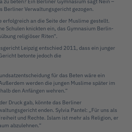
a zu beten? Ein Berliner Gymnasium sagt Nein –
das Berliner Verwaltungsgericht gezogen.
 erfolgreich an die Seite der Muslime gestellt.
che Schulen knickten ein, das Gymnasium Berlin-
übung religiöser Riten“.
gericht Leipzig entschied 2011, dass ein junger
Gericht betonte jedoch die
rundsatzentscheidung für das Beten wäre ein
g. Außerdem werden die jungen Muslime später im
eshalb den Anfängen wehren.“
der Druck gab, könnte das Berliner
ltungsgericht enden. Sylvia Pantel: „Für uns als
eiheit und Rechte. Islam ist mehr als Religion, er
 Raum abzulehnen.“