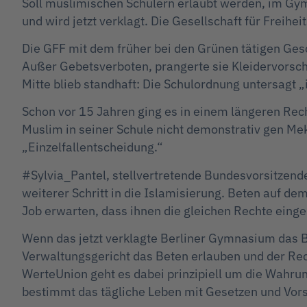
Soll muslimischen Schülern erlaubt werden, im Gy
und wird jetzt verklagt. Die Gesellschaft für Freihe
Die GFF mit dem früher bei den Grünen tätigen Gesch
Außer Gebetsverboten, prangerte sie Kleidervorsch
Mitte blieb standhaft: Die Schulordnung untersagt 
Schon vor 15 Jahren ging es in einem längeren Rec
Muslim in seiner Schule nicht demonstrativ gen Mek
„Einzelfallentscheidung.“
#Sylvia_Pantel, stellvertretende Bundesvorsitzend
weiterer Schritt in die Islamisierung. Beten auf 
Job erwarten, dass ihnen die gleichen Rechte eing
Wenn das jetzt verklagte Berliner Gymnasium das Be
Verwaltungsgericht das Beten erlauben und der Rech
WerteUnion geht es dabei prinzipiell um die Wahrung
bestimmt das tägliche Leben mit Gesetzen und Vorsc