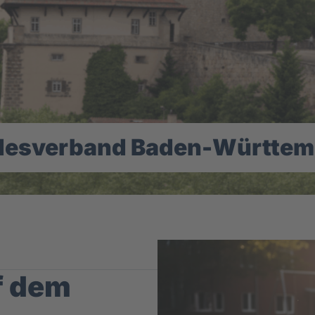
desverband Baden-Württem
f dem