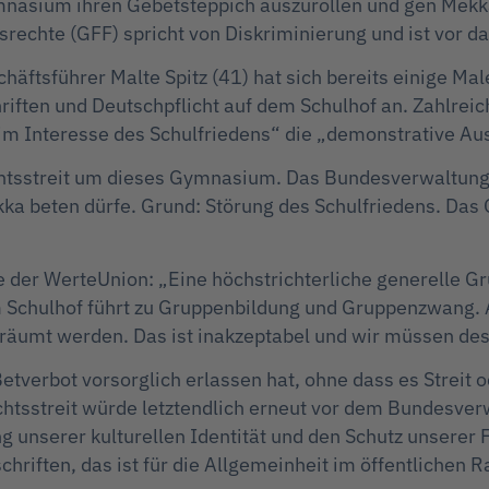
mnasium ihren Gebetsteppich auszurollen und gen Mekk
itsrechte (GFF) spricht von Diskriminierung und ist vor 
äftsführer Malte Spitz (41) hat sich bereits einige Male
riften und Deutschpflicht auf dem Schulhof an. Zahlrei
„im Interesse des Schulfriedens“ die „demonstrative Aus
htsstreit um dieses Gymnasium. Das Bundesverwaltungs
ka beten dürfe. Grund: Störung des Schulfriedens. Das 
e der WerteUnion: „Eine höchstrichterliche generelle G
dem Schulhof führt zu Gruppenbildung und Gruppenzwan
eräumt werden. Das ist inakzeptabel und wir müssen d
tverbot vorsorglich erlassen hat, ohne dass es Streit o
tsstreit würde letztendlich erneut vor dem Bundesverwa
 unserer kulturellen Identität und den Schutz unserer Fr
hriften, das ist für die Allgemeinheit im öffentlichen