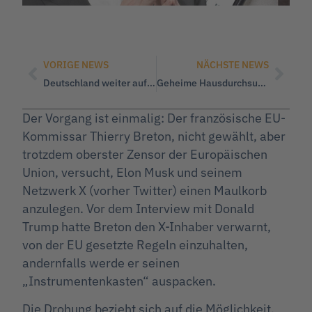
VORIGE NEWS
NÄCHSTE NEWS
Deutschland weiter auf dem Pfad in die Rezession: WerteUnion kritisiert desaströse Wirtschaftspolitik der Ampelregierung
Geheime Hausdurchsuchungen sind für Nancy Faeser nur ein Vorwand, um Regierungskritiker zu verfolgen!
Der Vorgang ist einmalig: Der französische EU-
Kommissar Thierry Breton, nicht gewählt, aber
trotzdem oberster Zensor der Europäischen
Union, versucht, Elon Musk und seinem
Netzwerk X (vorher Twitter) einen Maulkorb
anzulegen. Vor dem Interview mit Donald
Trump hatte Breton den X-Inhaber verwarnt,
von der EU gesetzte Regeln einzuhalten,
andernfalls werde er seinen
„Instrumentenkasten“ auspacken.
Die Drohung bezieht sich auf die Möglichkeit,