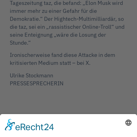
Tageszeitung taz, die befand: „Elon Musk wird
immer mehr zu einer Gefahr für die
Demokratie.“ Der Hightech-Multimilliardär, so
die taz, sei ein „rassistischer Online-Troll“ und
seine Enteignung „wäre die Losung der
Stunde.“
Ironischerweise fand diese Attacke in dem
kritisierten Medium statt – bei X.
Ulrike Stockmann
PRESSESPRECHERIN
Jetzt teilen