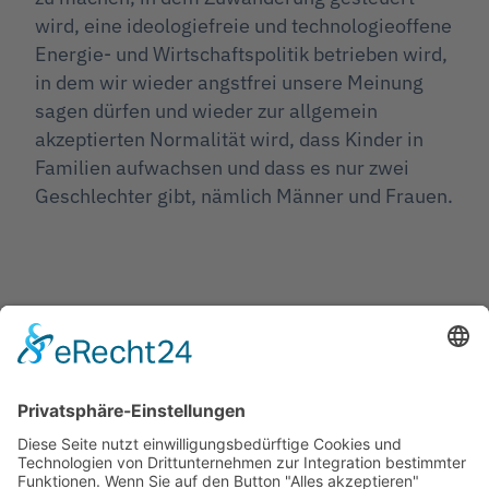
wird, eine ideologiefreie und technologieoffene
Energie- und Wirtschaftspolitik betrieben wird,
in dem wir wieder angstfrei unsere Meinung
sagen dürfen und wieder zur allgemein
akzeptierten Normalität wird, dass Kinder in
Familien aufwachsen und dass es nur zwei
Geschlechter gibt, nämlich Männer und Frauen.
Jetzt teilen
Facebook
Twitter
LinkedIn
Pinterest
WhatsApp
Telegram