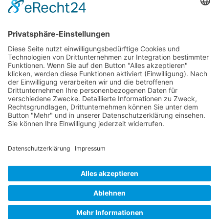
Jetzt teilen
Facebook
Twitter
LinkedIn
Pinterest
WhatsApp
Telegram
XING
Email
KONTAKT
DATENSCHUTZHINWEIS
IMPRESSUM