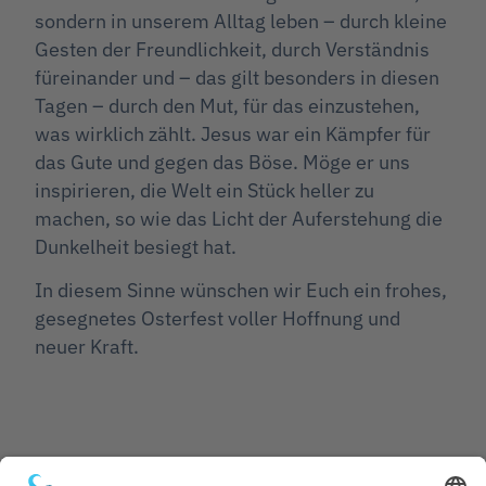
sondern in unserem Alltag leben – durch kleine
Gesten der Freundlichkeit, durch Verständnis
füreinander und – das gilt besonders in diesen
Tagen – durch den Mut, für das einzustehen,
was wirklich zählt. Jesus war ein Kämpfer für
das Gute und gegen das Böse. Möge er uns
inspirieren, die Welt ein Stück heller zu
machen, so wie das Licht der Auferstehung die
Dunkelheit besiegt hat.
In diesem Sinne wünschen wir Euch ein frohes,
gesegnetes Osterfest voller Hoffnung und
neuer Kraft.