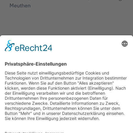
Meuthen
Jetzt teilen
Facebook
Twitter
LinkedIn
Pinterest
WhatsApp
Telegram
XING
Email