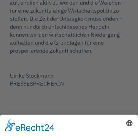
auf, endlich aktiv zu werden und die Weichen
für eine zukunftsfähige Wirtschaftspolitik zu
stellen. Die Zeit der Untätigkeit muss enden –
denn nur durch entschlossenes Handeln
können wir den wirtschaftlichen Niedergang
aufhalten und die Grundlagen für eine
prosperierende Zukunft schaffen.
Ulrike Stockmann
PRESSESPRECHERIN
Jetzt teilen