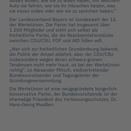
lassen wollen, wie sie zu leben haben, mit welchem
Auto sie fahren, wie sie ihr Häuschen heizen, was
sie essen sollen oder wie sie zu sprechen haben.“
Der Landesverband Bayern ist bundesweit der 13.
der WerteUnion. Die Partei hat insgesamt über
1.200 Mitglieder und sieht sich selbst als
freiheitliche Partei, die die Repräsentationslücke
zwischen CDU/CSU, FDP und AfD füllen will.
„Wer sich zur freiheitlichen Grundordnung bekennt,
die Politik der Ampel ablehnt, aber der CDU/CSU
insbesondere wegen deren schwarz-grünen
Tendenzen nicht mehr traut, ist bei der WerteUnion
richtig“, so Alexander Mitsch, stellvertretender
Bundesvorsitzender und Tagungsleiter der
Gründungsversammlung.
Die WerteUnion ist eine neugegründete bürgerlich-
konservative Partei, der Bundesvorsitzende ist der
ehemalige Präsident des Verfassungsschutzes, Dr.
Hans-Georg Maaßen.