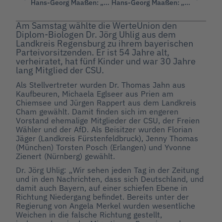
Hans-Georg Maaßen: „Olaf Scholz‘ ‚Rede zur Demokratie‘ ist ein Hohn!“
Hans-Georg Maaßen: „Asyl- und Sicherheitspaket ist nichts anderes als Ablenkungsmanöver!“
Am Samstag wählte die WerteUnion den
Diplom-Biologen Dr. Jörg Uhlig aus dem
Landkreis Regensburg zu ihrem bayerischen
Parteivorsitzenden. Er ist 54 Jahre alt,
verheiratet, hat fünf Kinder und war 30 Jahre
lang Mitglied der CSU.
Als Stellvertreter wurden Dr. Thomas Jahn aus
Kaufbeuren, Michaela Eglseer aus Prien am
Chiemsee und Jürgen Rappert aus dem Landkreis
Cham gewählt. Damit finden sich im engeren
Vorstand ehemalige Mitglieder der CSU, der Freien
Wähler und der AfD. Als Beisitzer wurden Florian
Jäger (Landkreis Fürstenfeldbruck), Jenny Thomas
(München) Torsten Posch (Erlangen) und Yvonne
Zienert (Nürnberg) gewählt.
Dr. Jörg Uhlig: „Wir sehen jeden Tag in der Zeitung
und in den Nachrichten, dass sich Deutschland, und
damit auch Bayern, auf einer schiefen Ebene in
Richtung Niedergang befindet. Bereits unter der
Regierung von Angela Merkel wurden wesentliche
Weichen in die falsche Richtung gestellt,