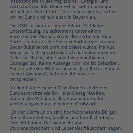
insbesondere in der Migrations-, Energie- und
Wirtschaftspolitik. Diese Fehler setzt die Ampel
aktuell verschärft fort. Dies zu korrigieren, treten
wir im Bund und nun auch in Bayern an.
Die CSU ist hier auf unabsehbare Zeit keine
Unterstützung, da spätestens unter einem
Vorsitzenden Markus Söder die Partei von einer
Partei, in der auf die Basis gehört wurde, zu einer
Söder-Jubelpartei umfunktioniert wurde. Markus
Söder verfolgt opportunistisch nur seine eigenen
Ziele zur Macht, ohne sonstiges inhaltliches
Grundgerüst. Keine Aussage von ihm ist belastbar.
Auch die Freien Wähler, besser gesagt das ‚Bündnis
Hubert Aiwanger‘, halten nicht, was sie
versprechen.“
Zu den bundesweiten Missständen sagte der
Bundesvorsitzende Dr. Hans-Georg Maaßen,
ehemaliger Präsident des Bundesamtes für
Verfassungsschutz, in seinem Grußwort:
„In der WerteUnion sind hochkompetente Bürger,
die in ihrem Leben, familiär und beruflich etwas
erreicht haben. Die sich nicht von
Studienabbrechern und Lebenslauftäuschern sagen