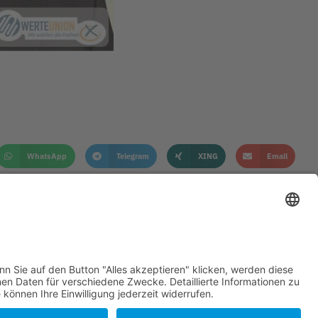
WhatsApp
Telegram
XING
Email
KONTAKT
DATENSCHUTZHINWEIS
IMPRESSUM