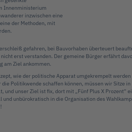
ch gesenkte
m Innenministerium
inwanderer inzwischen eine
eine der Methoden, mit
rden.
f Verschleiß gefahren, bei Bauvorhaben überteuert beau
icht erst verstanden. Der gemeine Bürger erfährt davon 
ung am Ziel ankommen.
onzept, wie der politische Apparat umgekrempelt werden 
r die Politikwende schaffen können, müssen wir Sitze i
und unser Ziel ist fix, dort mit „Fünf Plus X Prozent“ 
l und unbürokratisch in die Organisation des Wahlkampf
!