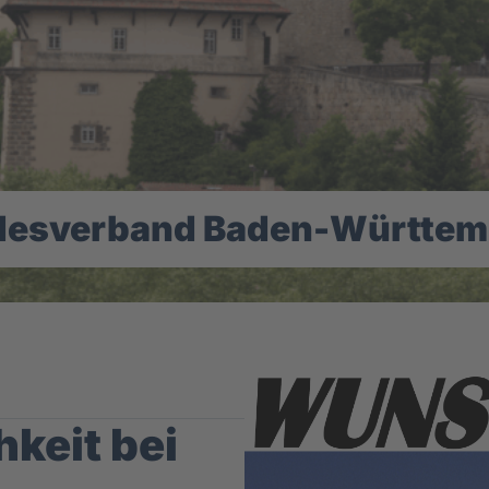
desverband Baden-Württem
keit bei