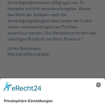
Verteidigungsminister völlig egal war. Er
handelte schlicht verantwortungslos. Weder
das Wohl der Soldaten noch die
Verteidigungsfähigkeit des Landes darf solch
einem verantwortungslosen Politiker
anvertraut werden. Die WerteUnion fordert den
sofortigen Rücktritt von Boris Pistorius.“
Ulrike Stockmann
PRESSESPRECHERIN
Jetzt teilen
Facebook
Twitter
LinkedIn