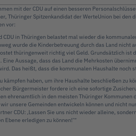
ammen mit der CDU auf einen besseren Personalschlüssel 
er, Thüringer Spitzenkandidat der WerteUnion bei den d
n vor:
d CDU in Thüringen belastet mal wieder die kommunalen
inweg wurde die Kinderbetreuung durch das Land nicht 
tet thüringenweit richtig viel Geld. Grundsätzlich ist
n. Eine Aussage, dass das Land die Mehrkosten übernimm
ird. Das heißt, dass die kommunalen Haushalte noch st
u kämpfen haben, um ihre Haushalte beschließen zu kön
her Bürgermeister fordere ich eine sofortige Zusiche
 ehrenamtlich in den meisten Thüringer Kommunen dafü
it wir unsere Gemeinden entwickeln können und nicht n
tner CDU: ‚Lassen Sie uns nicht wieder alleine, sonder
n Ebene erledigen zu können!’“