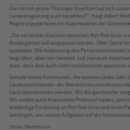
Die rot-rot-grüne Thüringer Koalition hat sich zus
Landesregierung auch bezahlen?“, fragt Albert Weil
Regierungsparteien ein Kaputtsparen der Gemeinde
„Die verdeckte Koalition zwischen Rot-Rot-Grün un
Kindergärten soll angepasst werden. Über Jahre h
ausbaden. Die Anpassung des Personalschlüssels kos
begrüßen, aber wer bestellt, soll nun auch bezahle
man, dass dies auch nicht auskömmlich passieren w
Gerade kleine Kommunen, die sowieso jedes Jahr z
Landesvorsitzender der WerteUnion und ehrenamtlic
Land übernommen werden. Wir Bürgermeister sorgen
Wir wollen auch finanzielles Potenzial haben, dam
eindeutige Forderung an Rot-Rot-Grün und ihren Par
benötigen, um unsere Aufgaben auf der kommunale
Ulrike Stockmann