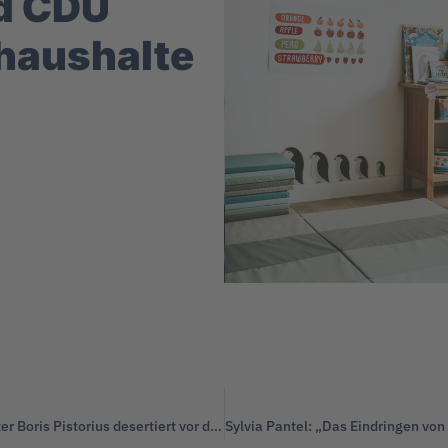
d CDU
haushalte
Aufhebung der Impfpflicht für Soldaten: Verteidigungsminister Boris Pistorius desertiert vor der Wirklichkeit